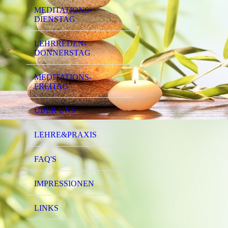
MEDITATIONS-
DIENSTAG
LEHRREDEN-
DONNERSTAG
MEDITATIONS-
FREITAG
ÜBER UNS
LEHRE&PRAXIS
FAQ'S
IMPRESSIONEN
LINKS