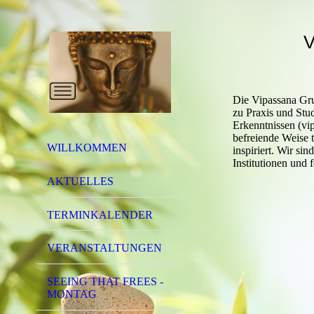
V
Die Vipassana Gr
zu Praxis und Stu
Erkenntnissen (vip
befreiende Weise 
WILLKOMMEN
inspiriert. Wir si
Institutionen und 
AKTUELLES
TERMINKALENDER
VERANSTALTUNGEN
SEEING THAT FREES -
MONTAG